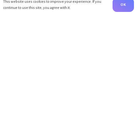
This website uses cookies to improve your experience. If you
Kontakte
OK
continue to use this site, you agree with it.
BLOG
Bewegung
Emotionen
Nebenwirkungen
Reha
Surfen
NEUE BEITRÄGE
Bewegung nach Brustkrebs
3.02.23
Endlich Erholen
30.03.22