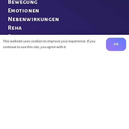
Bewegung
Emotionen
Nebenwirkungen
Reha
Surfen
This website uses cookies to improve your experience. If you
OK
continue to use this site, you agree with it.
NEUE BEITRÄGE
Bewegung nach Brustkrebs
3.02.23
Endlich Erholen
30.03.22
Rehabilitation auf Föhr
28.03.22
KONTAKT