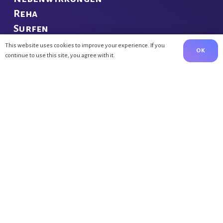
Reha
Surfen
This website uses cookies to improve your experience. If you
OK
NEUE BEITRÄGE
continue to use this site, you agree with it.
Bewegung nach Brustkrebs
3.02.23
Endlich Erholen
30.03.22
Rehabilitation auf Föhr
28.03.22
KONTAKT
info@surfive.de