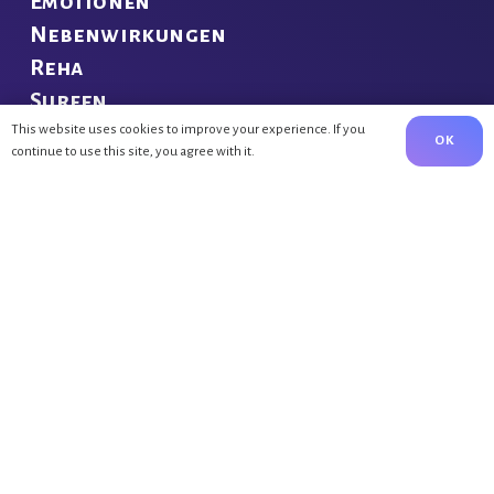
Emotionen
Nebenwirkungen
Reha
Surfen
This website uses cookies to improve your experience. If you
OK
continue to use this site, you agree with it.
NEUE BEITRÄGE
Bewegung nach Brustkrebs
3.02.23
Endlich Erholen
30.03.22
Rehabilitation auf Föhr
28.03.22
KONTAKT