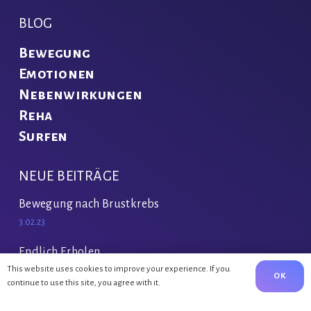
BLOG
Bewegung
Emotionen
Nebenwirkungen
Reha
Surfen
NEUE BEITRÄGE
Bewegung nach Brustkrebs
3.02.23
Endlich Erholen
This website uses cookies to improve your experience. If you
30.03.22
OK
continue to use this site, you agree with it.
Rehabilitation auf Föhr